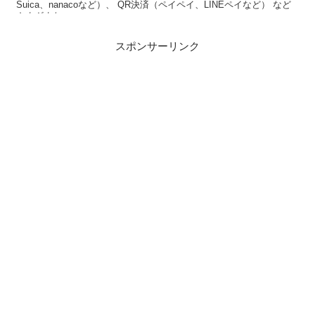
Suica、nanacoなど）、 QR決済（ペイペイ、LINEペイなど） など
さまざまな...
スポンサーリンク