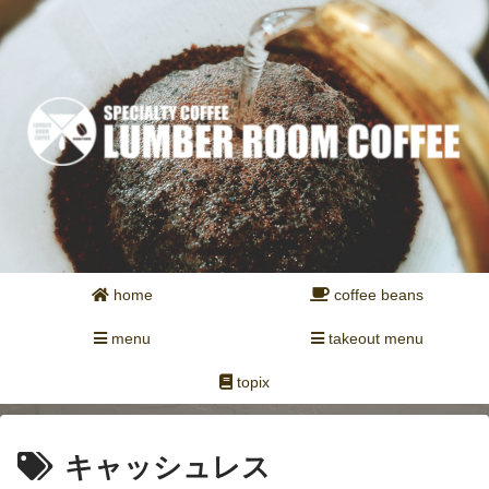
home
coffee beans
menu
takeout menu
topix
キャッシュレス